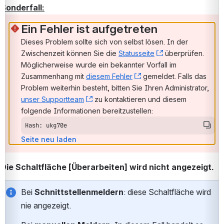
Sonderfall:
Ein Fehler ist aufgetreten
Dieses Problem sollte sich von selbst lösen. In der 
Zwischenzeit können Sie die 
Statusseite
, (opens new win
 überprüfen. 
Möglicherweise wurde ein bekannter Vorfall im 
Zusammenhang mit 
diesem Fehler
, (opens new window)
 gemeldet. Falls das 
Problem weiterhin besteht, bitten Sie Ihren Administrator, 
unser Supportteam
, (opens new window)
 zu kontaktieren und diesem 
folgende Informationen bereitzustellen:
Hash: ukg70e
Seite neu laden
Die Schaltfläche [Überarbeiten] wird nicht angezeigt.
Bei 
Schnittstellenmeldern
: diese Schaltfläche wird 
nie angezeigt.