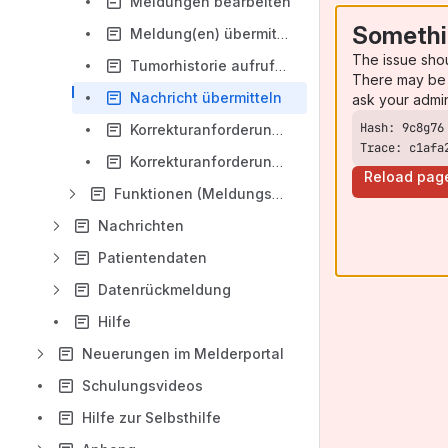
Meldungen bearbeiten
Somethi
Meldung(en) übermitteln
The issue sho
Tumorhistorie aufrufen.
There may be 
Nachricht übermitteln
ask your admi
Korrekturanforderung aus Liste entfernen
Trace: c1afa
Korrekturanforderung zur Liste hinzufügen
Reload pag
Funktionen (Meldungspakete)
Nachrichten
Patientendaten
Datenrückmeldung
Hilfe
Neuerungen im Melderportal
Schulungsvideos
Hilfe zur Selbsthilfe