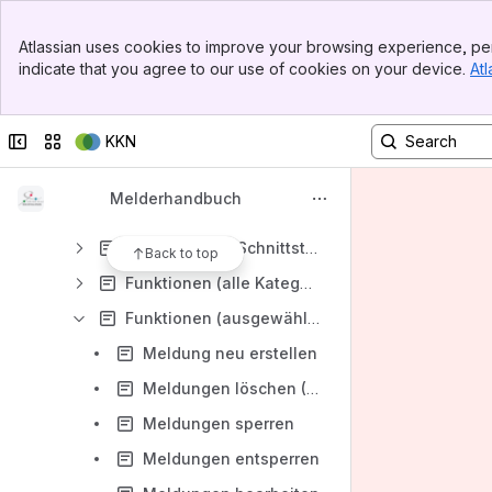
Alle Meldungen/Meldungsübersicht
Banner
Unvollständige Meldungen
Atlassian uses cookies to improve your browsing experience, per
Top Bar
indicate that you agree to our use of cookies on your device.
Atl
Gesperrte Meldungen
Sidebar
Main Content
Übermittelbare Meldungen
Collapse sidebar
Switch sites or apps
KKN
Korrekturanforderungen
Abgelehnte Meldungen
Melderhandbuch
Meldungspakete
Prüfläufe (nur Schnittstellenmelder)
Back to top
Funktionen (alle Kategorien des Menüs „Meldungen“)
Funktionen (ausgewählte Kategorien des Menüs „Meldungen“)
Meldung neu erstellen
Meldungen löschen (Löschanfrage)
Meldungen sperren
Meldungen entsperren