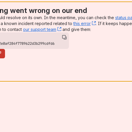
ng went wrong on our end
uld resolve on its own. In the meantime, you can check the
status p
a known incident reported related to
this error
, (opens new win
. If it keeps happe
n to contact
our support team
, (opens new window)
and give them:
2e0af284f7789622d3b299cdfd6
e